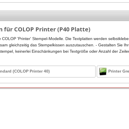
Stempel Kugelschreiber
Taucherstempel
Geocaching-Stempel
n für COLOP Printer (P40 Platte)
Lehrerstempel
ie COLOP 'Printer' Stempel-Modelle. Die Textplatten werden selbstkleb
Kinderstempel
tsam gleichzeitig das Stempelkissen auszutauschen. - Gestalten Sie Ihre
stempel, keinerlei Einschänkungen bei Textgröße oder Anzahl der Zeile
andard (COLOP Printer 40)
Printer Gr