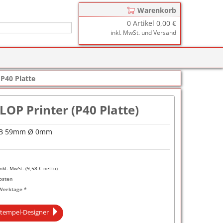
Warenkorb
0
Artikel
0,00 €
inkl. MwSt. und Versand
r
zkissen für COLOP Printer
/
P40 Platte
y
tzkissen für COLOP Heavy Duty
stempelkissen
LOP Printer (P40 Platte)
zkissen für TRODAT Printy
d III
stempelfarbe
 B 59mm Ø 0mm
zkissen für TRODAT Professional
er-Stempelkissen
ialstempelfarbe 196
tempelfarbe
inkl. MwSt. (
9,58
€ netto)
nier-Stempelfarbe
osten
Werktage *
-Farben
tempel-Designer
ialstempelfarbe 191