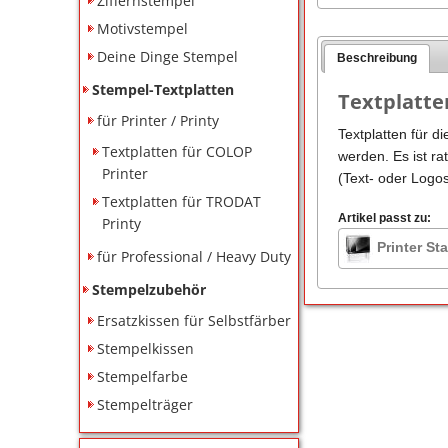
Ziffernstempel
Motivstempel
Deine Dinge Stempel
Beschreibung
Stempel-Textplatten
Textplatte
für Printer / Printy
Textplatten für d
Textplatten für COLOP
werden. Es ist ra
Printer
(Text- oder Logo
Textplatten für TRODAT
Artikel passt zu:
Printy
Printer St
für Professional / Heavy Duty
Stempelzubehör
Ersatzkissen für Selbstfärber
Stempelkissen
Stempelfarbe
Stempelträger