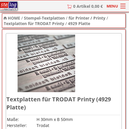
MENU
0 Artikel 0,00 €
HOME
/
Stempel-Textplatten
/
für Printer / Printy
/
HOME
Textplatten für TRODAT Printy
/
4929 Platte
Stempel
Stempel-Textplatten
Stempelzubehör
Textplatten für TRODAT Printy (4929
Platte)
Maße:
H 30mm x B 50mm
Hersteller:
Trodat