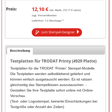
12,10
€
Preis:
inkl. MwSt. (
10,17
€ netto)
zzgl.
Versandkosten
Lieferfrist:
1-2 Werktage *
zum Stempel-Designer
Beschreibung
Textplatten für TRODAT Printy (4929 Platte)
Textplatten für die TRODAT 'Printer' Stempel-Modelle.
Die Textplatten werden selbstklebend geliefert und
können einfach ausgetauscht werden. Es ist ratsam
gleichzeitig das Stempelkissen auszutauschen. -
Gestalten Sie Ihre Textplatte sofort online mit Online-
Vorschau.
(Text- oder Logostempel, keinerlei Einschänkungen bei
Textgröße oder Anzahl der Zeilen)