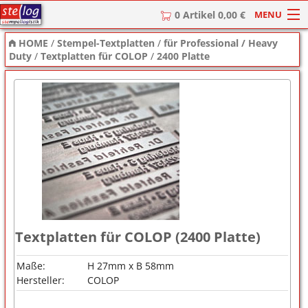
MENU
0 Artikel 0,00 €
HOME
/
Stempel-Textplatten
/
für Professional / Heavy
HOME
Duty
/
Textplatten für COLOP
/
2400 Platte
Stempel
Stempel-Textplatten
Stempelzubehör
Textplatten für COLOP (2400 Platte)
Maße:
H 27mm x B 58mm
Hersteller:
COLOP