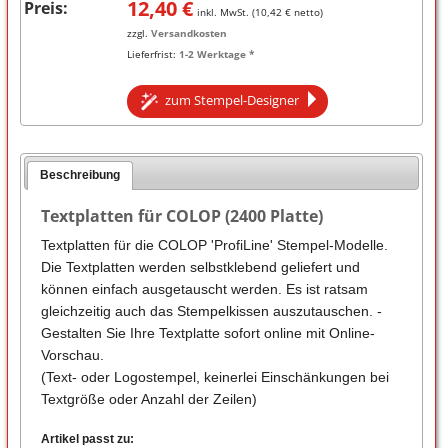
12,40
€
Preis:
inkl. MwSt. (
10,42
€ netto)
zzgl.
Versandkosten
Lieferfrist:
1-2 Werktage *
zum Stempel-Designer
Beschreibung
Textplatten für COLOP (2400 Platte)
Textplatten für die COLOP 'ProfiLine' Stempel-Modelle.
Die Textplatten werden selbstklebend geliefert und
können einfach ausgetauscht werden. Es ist ratsam
gleichzeitig auch das Stempelkissen auszutauschen. -
Gestalten Sie Ihre Textplatte sofort online mit Online-
Vorschau.
(Text- oder Logostempel, keinerlei Einschänkungen bei
Textgröße oder Anzahl der Zeilen)
Artikel passt zu: