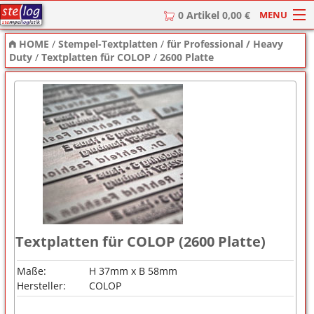
MENU
0 Artikel 0,00 €
HOME
/
Stempel-Textplatten
/
für Professional / Heavy
HOME
Duty
/
Textplatten für COLOP
/
2600 Platte
Stempel
Stempel-Textplatten
Stempelzubehör
Textplatten für COLOP (2600 Platte)
Maße:
H 37mm x B 58mm
Hersteller:
COLOP