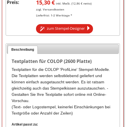
15,30
€
Preis:
inkl. MwSt. (
12,86
€ netto)
zzgl.
Versandkosten
Lieferfrist:
1-2 Werktage *
zum Stempel-Designer
Beschreibung
Textplatten für COLOP (2600 Platte)
Textplatten für die COLOP 'ProfiLine' Stempel-Modelle.
Die Textplatten werden selbstklebend geliefert und
können einfach ausgetauscht werden. Es ist ratsam
gleichzeitig auch das Stempelkissen auszutauschen. -
Gestalten Sie Ihre Textplatte sofort online mit Online-
Vorschau.
(Text- oder Logostempel, keinerlei Einschänkungen bei
Textgröße oder Anzahl der Zeilen)
Artikel passt zu: