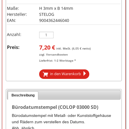
Maße:
H 3mm x B 14mm
Hersteller:
STELOG
EAN:
9004362446040
Anzahl:
7,20
€
Preis:
inkl. MwSt. (
6,05
€ netto)
zzgl.
Versandkosten
Lieferfrist:
1-2 Werktage *
in den Warenkorb
Beschreibung
Bürodatumstempel (COLOP 03000 SD)
Bürodatumstempel mit Metall- oder Kunststoffgehäuse
und Rädern zum verstellen des Datums.
Abb. ähnlich.