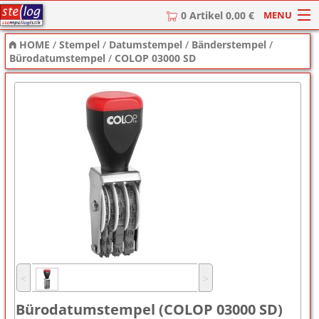
MENU
0 Artikel 0,00 €
HOME
/
Stempel
/
Datumstempel
/
Bänderstempel
/
HOME
Bürodatumstempel
/
COLOP 03000 SD
Stempel
Stempel-Textplatten
Stempelzubehör
˂
˃
Bürodatumstempel (COLOP 03000 SD)