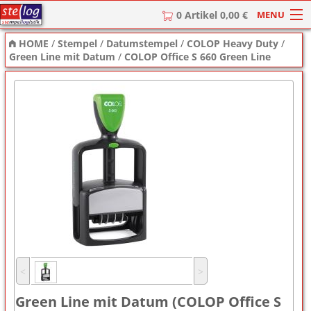
MENU
0 Artikel 0,00 €
HOME
/
Stempel
/
Datumstempel
/
COLOP Heavy Duty
/
HOME
Green Line mit Datum
/
COLOP Office S 660 Green Line
Stempel
Stempel-Textplatten
Stempelzubehör
˂
˃
Green Line mit Datum (COLOP Office S