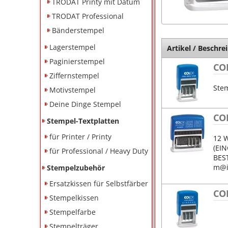
TRODAT Printy mit Datum
TRODAT Professional
Bänderstempel
Lagerstempel
Artikel / Beschre
Paginierstempel
COL
Ziffernstempel
Ste
Motivstempel
Deine Dinge Stempel
CO
Stempel-Textplatten
für Printer / Printy
12 
(EI
für Professional / Heavy Duty
BEST
m@i
Stempelzubehör
Ersatzkissen für Selbstfärber
CO
Stempelkissen
Stempelfarbe
Stempelträger