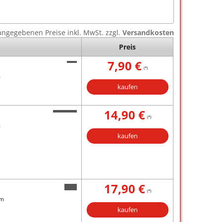
e angegebenen Preise inkl. MwSt. zzgl.
Versandkosten
Preis
7,90 €
(*)
m
kaufen
14,90 €
(*)
m
kaufen
17,90 €
(*)
mm
kaufen