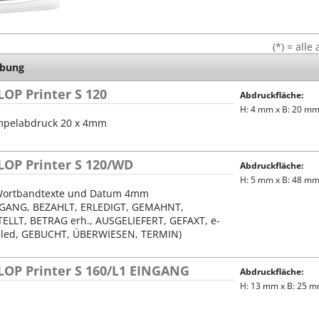
Stempel Kugelschreiber
Taucherstempel
(*) = all
Geocaching-Stempel
ibung
Lehrerstempel
OP Printer S 120
Abdruckfläche:
Kinderstempel
H: 4 mm x B: 20 m
mpelabdruck 20 x 4mm
LOP Printer S 120/WD
Abdruckfläche:
H: 5 mm x B: 48 m
Wortbandtexte und Datum 4mm
NGANG, BEZAHLT, ERLEDIGT, GEMAHNT,
ELLT, BETRAG erh., AUSGELIEFERT, GEFAXT, e-
led, GEBUCHT, ÜBERWIESEN, TERMIN)
LOP Printer S 160/L1 EINGANG
Abdruckfläche:
H: 13 mm x B: 25 