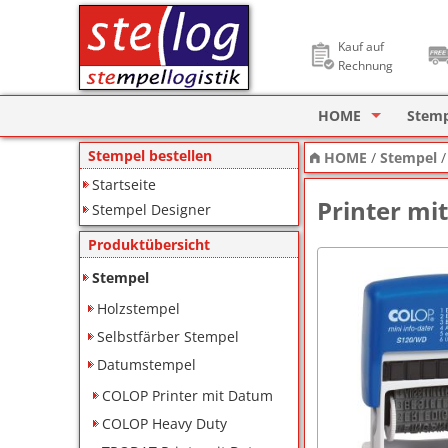
Kauf auf
Rechnung
HOME
Stem
Stempel Designer
Holzs
Stempel bestellen
HOME
/
Stempel
Startseite
ImageCard Design
Selbs
Printer mi
Stempel Designer
Datu
Produktübersicht
Lager
Stempel
Holzstempel
Pagin
Selbstfärber Stempel
Ziffe
Datumstempel
Motiv
COLOP Printer mit Datum
COLOP Heavy Duty
Deine