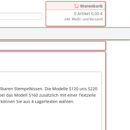
Warenkorb
0
Artikel
0,00 €
inkl. MwSt. und Versand
r
zkissen für COLOP Printer
y
tzkissen für COLOP Heavy Duty
stempelkissen
zkissen für TRODAT Printy
d III
stempelfarbe
zkissen für TRODAT Professional
er-Stempelkissen
ialstempelfarbe 196
lbaren Stempelkissen. Die Modelle S120 uns S220
tempelfarbe
ei das Modell S160 zusätzlich mit einer Textzeile
 können Sie aus 4 Lagertexten wählen.
nier-Stempelfarbe
-Farben
ialstempelfarbe 191