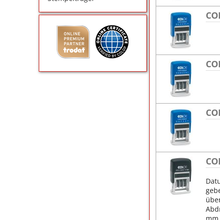
CO
CO
COL
COL
Dat
gebe
übe
Abd
mm