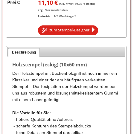
11,10
€
Preis:
inkl. MwSt. (
9,33
€ netto)
zzgl.
Versandkosten
Lieferfrist:
1-2 Werktage *
zum Stempel-Designer
Beschreibung
Holzstempel (eckig) (10x60 mm)
Der Holzstempel mit Buchenholzgriff ist noch immer ein
Klassiker und einer der am häufigsten verkauften
Stempel. - Die Textplatten der Holzstempel werden bei
uns aus robustem und lösungsmittelresistentem Gummi
mit einem Laser gefertigt.
Die Vorteile für Sie:
- höhere Qualität ohne Aufpreis
- scharfe Konturen des Stempelabdrucks
- feine Details im Stempel darstellbar