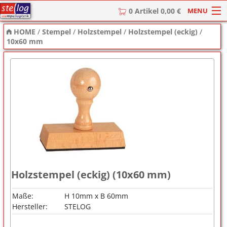
MENU
0 Artikel 0,00 €
HOME
/
Stempel
/
Holzstempel
/
Holzstempel (eckig)
/
HOME
10x60 mm
Stempel
Stempel-Textplatten
Stempelzubehör
Holzstempel (eckig) (10x60 mm)
Maße:
H 10mm x B 60mm
Hersteller:
STELOG