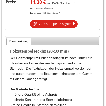
11,30
€
Preis:
inkl. MwSt. (
9,50
€ netto)
zzgl.
Versandkosten
Lieferfrist:
1-2 Werktage *
zum Stempel-Designer
Beschreibung
Holzstempel (eckig) (20x30 mm)
Der Holzstempel mit Buchenholzgriff ist noch immer ein
Klassiker und einer der am häufigsten verkauften
Stempel. - Die Textplatten der Holzstempel werden bei
uns aus robustem und lösungsmittelresistentem Gummi
mit einem Laser gefertigt.
Die Vorteile für Sie:
- höhere Qualität ohne Aufpreis
- scharfe Konturen des Stempelabdrucks
- feine Details im Stempel darstellbar