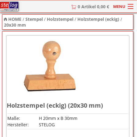
MENU
0 Artikel 0,00 €
HOME
/
Stempel
/
Holzstempel
/
Holzstempel (eckig)
/
HOME
20x30 mm
Stempel
Stempel-Textplatten
Stempelzubehör
Holzstempel (eckig) (20x30 mm)
Maße:
H 20mm x B 30mm
Hersteller:
STELOG