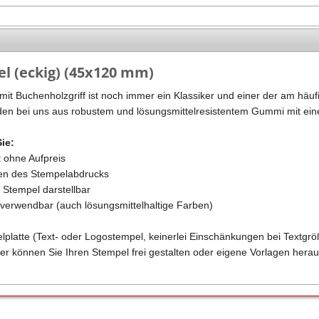
Stempel Kugelschreiber
Taucherstempel
Geocaching-Stempel
l (eckig) (45x120 mm)
Lehrerstempel
it Buchenholzgriff ist noch immer ein Klassiker und einer der am häufi
Kinderstempel
en bei uns aus robustem und lösungsmittelresistentem Gummi mit eine
Sie:
t ohne Aufpreis
ren des Stempelabdrucks
m Stempel darstellbar
n verwendbar (auch lösungsmittelhaltige Farben)
elplatte (Text- oder Logostempel, keinerlei Einschänkungen bei Textgrö
er können Sie Ihren Stempel frei gestalten oder eigene Vorlagen herau