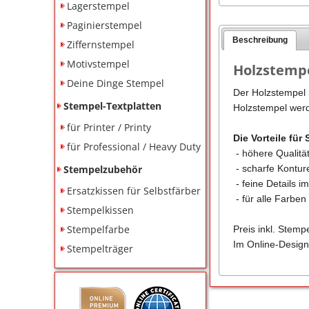
Lagerstempel
Paginierstempel
Beschreibung
Ziffernstempel
Motivstempel
Holzstempe
Deine Dinge Stempel
Der Holzstempel m
Stempel-Textplatten
Holzstempel werd
für Printer / Printy
Die Vorteile für 
für Professional / Heavy Duty
- höhere Qualitä
Stempelzubehör
- scharfe Kontu
- feine Details i
Ersatzkissen für Selbstfärber
- für alle Farbe
Stempelkissen
Stempelfarbe
Preis inkl. Stemp
Im Online-Design
Stempelträger