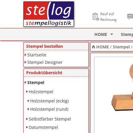
Kauf auf
Rechnung
HOME
Stem
Stempel Designer
Holzs
Stempel bestellen
HOME
/
Stempel
Startseite
ImageCard Design
Selbs
Stempel Designer
Datu
Produktübersicht
Lager
Stempel
Holzstempel
Pagin
Holzstempel (eckig)
Ziffe
Holzstempel (rund)
Motiv
Selbstfärber Stempel
Datumstempel
Deine