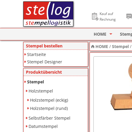
Kauf auf
Rechnung
HOME
Stem
Stempel Designer
Holzs
Stempel bestellen
HOME
/
Stempel
Startseite
ImageCard Design
Selbs
Stempel Designer
Datu
Produktübersicht
Lager
Stempel
Holzstempel
Pagin
Holzstempel (eckig)
Ziffe
Holzstempel (rund)
Motiv
Selbstfärber Stempel
Datumstempel
Deine