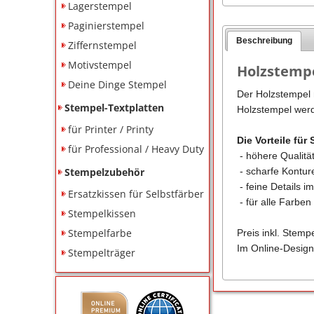
Lagerstempel
Paginierstempel
Beschreibung
Ziffernstempel
Motivstempel
Holzstempe
Deine Dinge Stempel
Der Holzstempel m
Stempel-Textplatten
Holzstempel werd
für Printer / Printy
Die Vorteile für 
für Professional / Heavy Duty
- höhere Qualitä
Stempelzubehör
- scharfe Kontu
- feine Details i
Ersatzkissen für Selbstfärber
- für alle Farbe
Stempelkissen
Stempelfarbe
Preis inkl. Stemp
Im Online-Design
Stempelträger