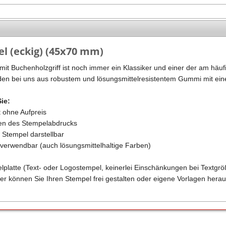
Stempel Kugelschreiber
Taucherstempel
Geocaching-Stempel
l (eckig) (45x70 mm)
Lehrerstempel
it Buchenholzgriff ist noch immer ein Klassiker und einer der am häufi
Kinderstempel
en bei uns aus robustem und lösungsmittelresistentem Gummi mit eine
Sie:
t ohne Aufpreis
ren des Stempelabdrucks
m Stempel darstellbar
n verwendbar (auch lösungsmittelhaltige Farben)
elplatte (Text- oder Logostempel, keinerlei Einschänkungen bei Textgrö
er können Sie Ihren Stempel frei gestalten oder eigene Vorlagen herau