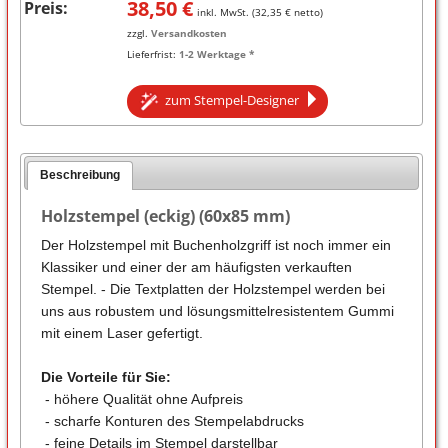
38,50
€
Preis:
inkl. MwSt. (
32,35
€ netto)
zzgl.
Versandkosten
Lieferfrist:
1-2 Werktage *
zum Stempel-Designer
Beschreibung
Holzstempel (eckig) (60x85 mm)
Der Holzstempel mit Buchenholzgriff ist noch immer ein
Klassiker und einer der am häufigsten verkauften
Stempel. - Die Textplatten der Holzstempel werden bei
uns aus robustem und lösungsmittelresistentem Gummi
mit einem Laser gefertigt.
Die Vorteile für Sie:
- höhere Qualität ohne Aufpreis
- scharfe Konturen des Stempelabdrucks
- feine Details im Stempel darstellbar