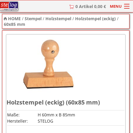
MENU
0 Artikel 0,00 €
HOME
/
Stempel
/
Holzstempel
/
Holzstempel (eckig)
/
HOME
60x85 mm
Stempel
Stempel-Textplatten
Stempelzubehör
Holzstempel (eckig) (60x85 mm)
Maße:
H 60mm x B 85mm
Hersteller:
STELOG