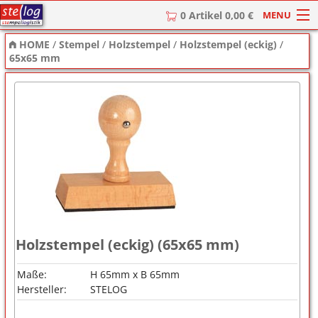
MENU
0 Artikel 0,00 €
HOME
/
Stempel
/
Holzstempel
/
Holzstempel (eckig)
/
HOME
65x65 mm
Stempel
Stempel-Textplatten
Stempelzubehör
Holzstempel (eckig) (65x65 mm)
Maße:
H 65mm x B 65mm
Hersteller:
STELOG