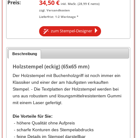
34,50
€
Preis:
inkl. MwSt. (
28,99
€ netto)
zzgl.
Versandkosten
Lieferfrist:
1-2 Werktage *
zum Stempel-Designer
Beschreibung
Holzstempel (eckig) (65x65 mm)
Der Holzstempel mit Buchenholzgriff ist noch immer ein
Klassiker und einer der am häufigsten verkauften
Stempel. - Die Textplatten der Holzstempel werden bei
uns aus robustem und lösungsmittelresistentem Gummi
mit einem Laser gefertigt.
Die Vorteile für Sie:
- höhere Qualität ohne Aufpreis
- scharfe Konturen des Stempelabdrucks
- feine Details im Stempel darstellbar