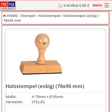
MENU
0 Artikel 0,00 €
HOME
/
Stempel
/
Holzstempel
/
Holzstempel (eckig)
/
HOME
70x95 mm
Stempel
Stempel-Textplatten
Stempelzubehör
Holzstempel (eckig) (70x95 mm)
Maße:
H 70mm x B 95mm
Hersteller:
STELOG