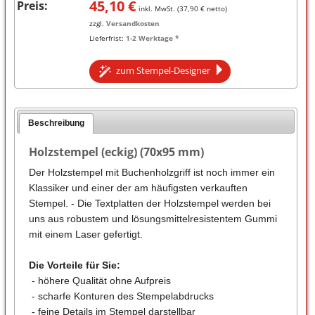
45,10
€
Preis:
inkl. MwSt. (
37,90
€ netto)
zzgl.
Versandkosten
Lieferfrist:
1-2 Werktage *
zum Stempel-Designer
Beschreibung
Holzstempel (eckig) (70x95 mm)
Der Holzstempel mit Buchenholzgriff ist noch immer ein
Klassiker und einer der am häufigsten verkauften
Stempel. - Die Textplatten der Holzstempel werden bei
uns aus robustem und lösungsmittelresistentem Gummi
mit einem Laser gefertigt.
Die Vorteile für Sie:
- höhere Qualität ohne Aufpreis
- scharfe Konturen des Stempelabdrucks
- feine Details im Stempel darstellbar