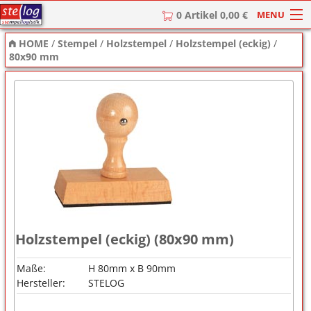
MENU
0 Artikel 0,00 €
HOME
/
Stempel
/
Holzstempel
/
Holzstempel (eckig)
/
HOME
80x90 mm
Stempel
Stempel-Textplatten
Stempelzubehör
Holzstempel (eckig) (80x90 mm)
Maße:
H 80mm x B 90mm
Hersteller:
STELOG