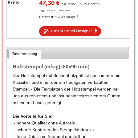
47,30
€
Preis:
inkl. MwSt. (
39,75
€ netto)
zzgl.
Versandkosten
Lieferfrist:
1-2 Werktage *
zum Stempel-Designer
Beschreibung
Holzstempel (eckig) (80x90 mm)
Der Holzstempel mit Buchenholzgriff ist noch immer ein
Klassiker und einer der am häufigsten verkauften
Stempel. - Die Textplatten der Holzstempel werden bei
uns aus robustem und lösungsmittelresistentem Gummi
mit einem Laser gefertigt.
Die Vorteile für Sie:
- höhere Qualität ohne Aufpreis
- scharfe Konturen des Stempelabdrucks
- feine Details im Stempel darstellbar