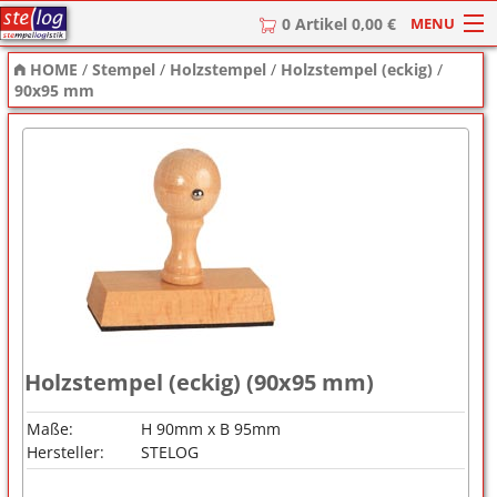
MENU
0 Artikel 0,00 €
HOME
/
Stempel
/
Holzstempel
/
Holzstempel (eckig)
/
HOME
90x95 mm
Stempel
Stempel-Textplatten
Stempelzubehör
Holzstempel (eckig) (90x95 mm)
Maße:
H 90mm x B 95mm
Hersteller:
STELOG