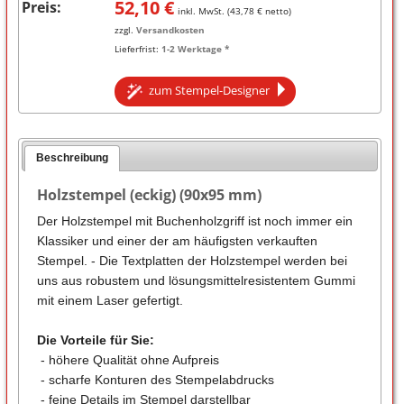
52,10
€
Preis:
inkl. MwSt. (
43,78
€ netto)
zzgl.
Versandkosten
Lieferfrist:
1-2 Werktage *
zum Stempel-Designer
Beschreibung
Holzstempel (eckig) (90x95 mm)
Der Holzstempel mit Buchenholzgriff ist noch immer ein
Klassiker und einer der am häufigsten verkauften
Stempel. - Die Textplatten der Holzstempel werden bei
uns aus robustem und lösungsmittelresistentem Gummi
mit einem Laser gefertigt.
Die Vorteile für Sie:
- höhere Qualität ohne Aufpreis
- scharfe Konturen des Stempelabdrucks
- feine Details im Stempel darstellbar