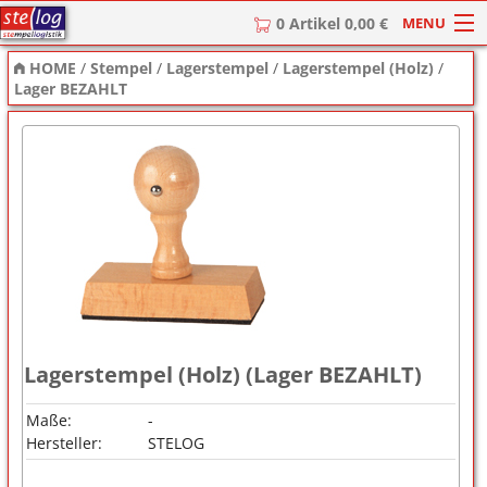
MENU
0 Artikel 0,00 €
HOME
/
Stempel
/
Lagerstempel
/
Lagerstempel (Holz)
/
HOME
Lager BEZAHLT
Stempel
Stempel-Textplatten
Stempelzubehör
Lagerstempel (Holz) (Lager BEZAHLT)
Maße:
-
Hersteller:
STELOG