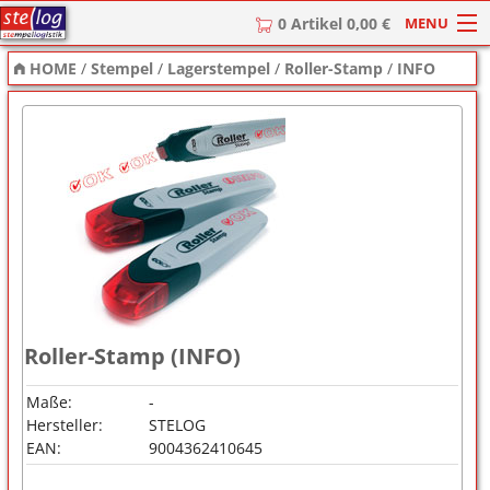
MENU
0 Artikel 0,00 €
HOME
/
Stempel
/
Lagerstempel
/
Roller-Stamp
/
INFO
HOME
Stempel
Stempel-Textplatten
Stempelzubehör
Roller-Stamp (INFO)
Maße:
-
Hersteller:
STELOG
EAN:
9004362410645