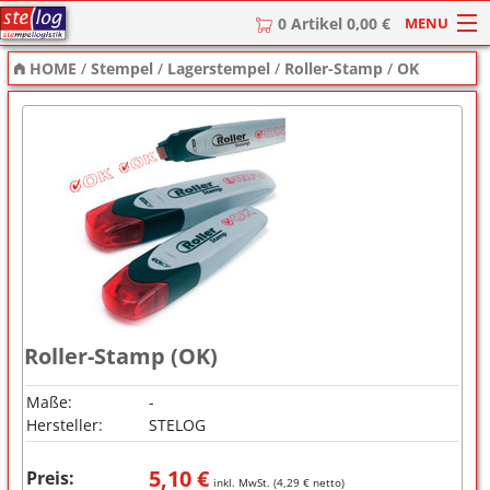
MENU
0 Artikel 0,00 €
HOME
/
Stempel
/
Lagerstempel
/
Roller-Stamp
/
OK
HOME
Stempel
Stempel-Textplatten
Stempelzubehör
Roller-Stamp (OK)
Maße:
-
Hersteller:
STELOG
5,10
€
Preis:
inkl. MwSt. (
4,29
€ netto)