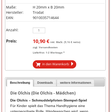
Maße:
H 20mm x B 20mm
Hersteller:
Trodat
EAN:
9010035714644
Anzahl:
10,90
€
Preis:
inkl. MwSt. (
9,16
€ netto)
zzgl.
Versandkosten
Lieferfrist:
1-2 Werktage *
in den Warenkorb
Beschreibung
Downloads
weitere Informationen
Die Olchis (Die Olchis - Mädchen)
Die Olchis – Schmuddelpfoten-Stempel-Spiel
Für Kinder spielt das Thema Handhygiene eine
untergeordnete Rolle. Händewaschen wird, wenn