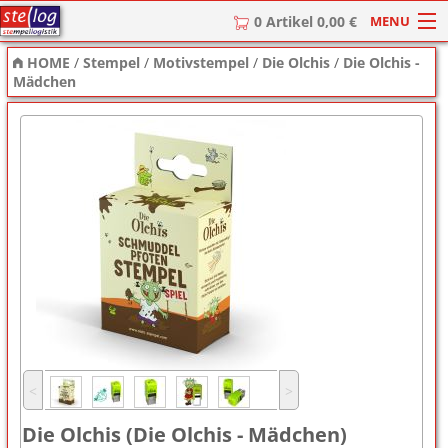
MENU
0 Artikel 0,00 €
HOME
/
Stempel
/
Motivstempel
/
Die Olchis
/
Die Olchis -
HOME
Mädchen
Stempel
Stempel-Textplatten
Stempelzubehör
˂
˃
Die Olchis (Die Olchis - Mädchen)