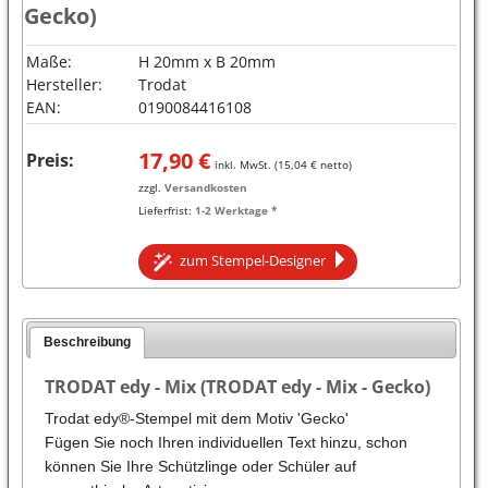
Gecko)
Maße:
H 20mm x B 20mm
Hersteller:
Trodat
EAN:
0190084416108
17,90
€
Preis:
inkl. MwSt. (
15,04
€ netto)
zzgl.
Versandkosten
Lieferfrist:
1-2 Werktage *
zum Stempel-Designer
Beschreibung
TRODAT edy - Mix (TRODAT edy - Mix - Gecko)
Trodat edy®-Stempel mit dem Motiv 'Gecko'
Fügen Sie noch Ihren individuellen Text hinzu, schon
können Sie Ihre Schützlinge oder Schüler auf