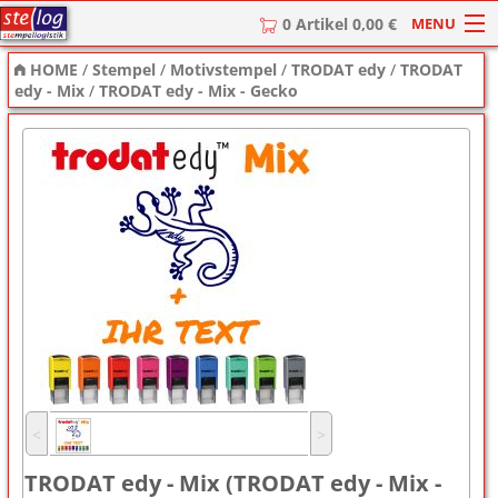
MENU
0 Artikel 0,00 €
HOME
/
Stempel
/
Motivstempel
/
TRODAT edy
/
TRODAT
HOME
edy - Mix
/
TRODAT edy - Mix - Gecko
Stempel
Stempel-Textplatten
Stempelzubehör
˂
˃
TRODAT edy - Mix (TRODAT edy - Mix -