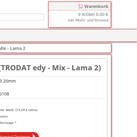
Warenkorb
0
Artikel
0,00 €
inkl. MwSt. und Versand
r
zkissen für COLOP Printer
Mix - Lama 2
y
tzkissen für COLOP Heavy Duty
stempelkissen
(TRODAT edy - Mix - Lama 2)
zkissen für TRODAT Printy
d III
stempelfarbe
 B 20mm
zkissen für TRODAT Professional
er-Stempelkissen
ialstempelfarbe 196
6108
tempelfarbe
nier-Stempelfarbe
inkl. MwSt. (
15,04
€ netto)
osten
-Farben
Werktage *
ialstempelfarbe 191
tempel-Designer