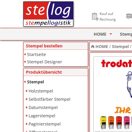
Kauf auf
Rechnung
HOME
Stem
Stempel Designer
Holzs
Stempel bestellen
HOME
/
Stempel
Startseite
ImageCard Design
Selbs
Stempel Designer
Datu
Produktübersicht
Lager
Stempel
Holzstempel
Pagin
Selbstfärber Stempel
Ziffe
Datumstempel
Lagerstempel
Motiv
Paginierstempel
Deine