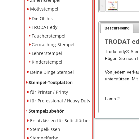
Ziffernstempel
˂
Motivstempel
Die Olchis
TRODAT edy
Beschreibung
Taucherstempel
TRODAT edy
Geocaching-Stempel
Trodat edy®-Stem
Lehrerstempel
Fügen Sie noch Ih
Kinderstempel
Deine Dinge Stempel
Von jedem verkau
unterstützen. Mit
Stempel-Textplatten
für Printer / Printy
Lama 2
für Professional / Heavy Duty
Stempelzubehör
Ersatzkissen für Selbstfärber
Stempelkissen
Stempelfarbe