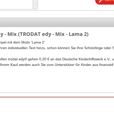
˃
Stempel Kugelschreiber
Taucherstempel
Geocaching-Stempel
Lehrerstempel
 - Mix (TRODAT edy - Mix - Lama 2)
Kinderstempel
pel mit dem Motiv 'Lama 2'
ren individuellen Text hinzu, schon können Sie Ihre Schützlinge oder 
ften trodat edy® gehen 0,20 € an das Deutsche Kinderhilfswerk e.V., 
 Ihrem Kauf werden auch Sie zum Unterstützer für Kinder aus finanziell