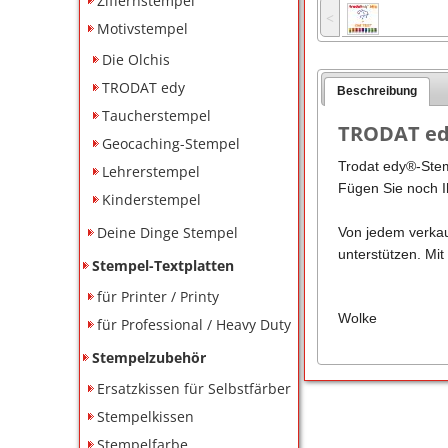
Ziffernstempel
˂
Motivstempel
Die Olchis
TRODAT edy
Beschreibung
Taucherstempel
TRODAT edy
Geocaching-Stempel
Trodat edy®-Stem
Lehrerstempel
Fügen Sie noch Ih
Kinderstempel
Deine Dinge Stempel
Von jedem verkau
unterstützen. Mit
Stempel-Textplatten
für Printer / Printy
Wolke
für Professional / Heavy Duty
Stempelzubehör
Ersatzkissen für Selbstfärber
Stempelkissen
Stempelfarbe