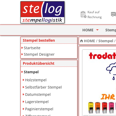
Kauf auf
Rechnung
HOME
Stem
Stempel Designer
Holzs
Stempel bestellen
HOME
/
Stempel
Startseite
ImageCard Design
Selbs
Stempel Designer
Datu
Produktübersicht
Lager
Stempel
Holzstempel
Pagin
Selbstfärber Stempel
Ziffe
Datumstempel
Lagerstempel
Motiv
Paginierstempel
Deine