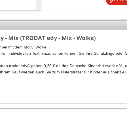
˃
Stempel Kugelschreiber
Taucherstempel
Geocaching-Stempel
Lehrerstempel
 - Mix (TRODAT edy - Mix - Wolke)
Kinderstempel
pel mit dem Motiv 'Wolke'
ren individuellen Text hinzu, schon können Sie Ihre Schützlinge oder 
ften trodat edy® gehen 0,20 € an das Deutsche Kinderhilfswerk e.V., 
 Ihrem Kauf werden auch Sie zum Unterstützer für Kinder aus finanziell