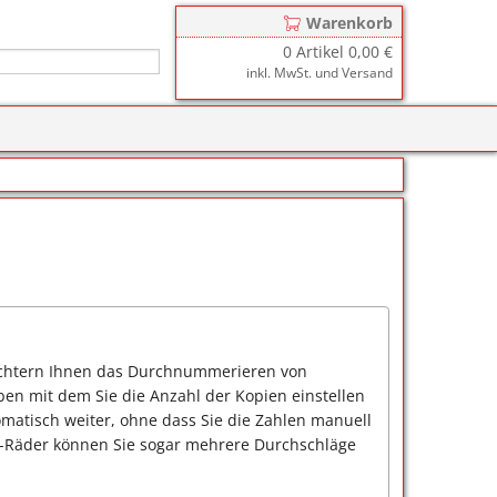
Warenkorb
0
Artikel
0,00 €
inkl. MwSt. und Versand
r
zkissen für COLOP Printer
y
tzkissen für COLOP Heavy Duty
stempelkissen
zkissen für TRODAT Printy
d III
stempelfarbe
zkissen für TRODAT Professional
er-Stempelkissen
ialstempelfarbe 196
tempelfarbe
ichtern Ihnen das Durchnummerieren von
nier-Stempelfarbe
ben mit dem Sie die Anzahl der Kopien einstellen
matisch weiter, ohne dass Sie die Zahlen manuell
-Farben
s-Räder können Sie sogar mehrere Durchschläge
ialstempelfarbe 191