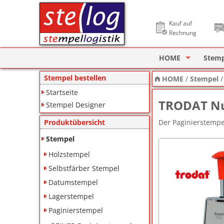
Kauf auf
Rechnung
HOME
Stem
Stempel Designer
Holzs
Stempel bestellen
HOME
/
Stempel
Startseite
ImageCard Design
Selbs
TRODAT N
Stempel Designer
Datu
Der Paginierstempe
Produktübersicht
Lager
Stempel
Holzstempel
Pagin
Selbstfärber Stempel
Ziffe
Datumstempel
Lagerstempel
Motiv
Paginierstempel
Deine