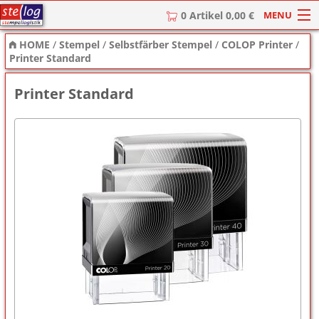
MENU
0 Artikel 0,00 €
HOME
/
Stempel
/
Selbstfärber Stempel
/
COLOP Printer
/
HOME
Printer Standard
Stempel
Printer Standard
Stempel-Textplatten
Stempelzubehör