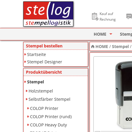
Kauf auf
Rechnung
HOME
Stem
Stempel Designer
Holzs
Stempel bestellen
HOME
/
Stempel
Startseite
ImageCard Design
Selbs
Stempel Designer
Datu
Produktübersicht
Lager
Stempel
Holzstempel
Pagin
Selbstfärber Stempel
Ziffe
COLOP Printer
Motiv
COLOP Printer (rund)
COLOP Heavy Duty
Deine