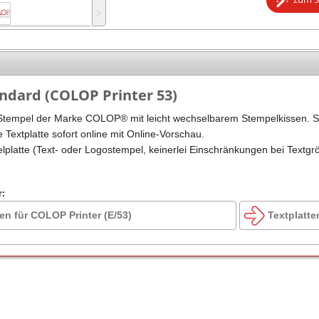
˃
Stempel Kugelschreiber
Taucherstempel
Geocaching-Stempel
Lehrerstempel
andard (COLOP Printer 53)
Kinderstempel
Stempel der Marke COLOP® mit leicht wechselbarem Stempelkissen. S
e Textplatte sofort online mit Online-Vorschau.
elplatte (Text- oder Logostempel, keinerlei Einschränkungen bei Textgr
r:
en für COLOP Printer (E/53)
Textplatte