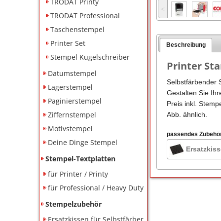
TRODAT Printy
˂
TRODAT Professional
Taschenstempel
Printer Set
Beschreibung
Stempel Kugelschreiber
Printer St
Datumstempel
Selbstfärbender 
Lagerstempel
Gestalten Sie Ihr
Paginierstempel
Preis inkl. Stemp
Ziffernstempel
Abb. ähnlich.
Motivstempel
passendes Zubehö
Deine Dinge Stempel
Ersatzkiss
Stempel-Textplatten
für Printer / Printy
für Professional / Heavy Duty
Stempelzubehör
Ersatzkissen für Selbstfärber