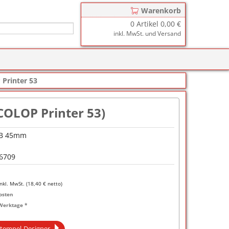
Warenkorb
0
Artikel
0,00 €
inkl. MwSt. und Versand
r
zkissen für COLOP Printer
Printer 53
y
tzkissen für COLOP Heavy Duty
stempelkissen
COLOP Printer 53)
zkissen für TRODAT Printy
d III
stempelfarbe
 B 45mm
zkissen für TRODAT Professional
er-Stempelkissen
ialstempelfarbe 196
6709
tempelfarbe
nier-Stempelfarbe
inkl. MwSt. (
18,40
€ netto)
osten
-Farben
Werktage *
ialstempelfarbe 191
tempel-Designer