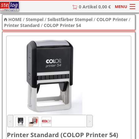
MENU
0 Artikel 0,00 €
HOME
/
Stempel
/
Selbstfärber Stempel
/
COLOP Printer
/
HOME
Printer Standard
/
COLOP Printer 54
Stempel
Stempel-Textplatten
Stempelzubehör
˂
˃
Printer Standard (COLOP Printer 54)