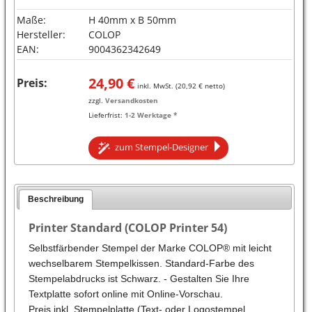
Maße:
H 40mm x B 50mm
Hersteller:
COLOP
EAN:
9004362342649
24,90
€
Preis:
inkl. MwSt. (
20,92
€ netto)
zzgl.
Versandkosten
Lieferfrist:
1-2 Werktage *
zum Stempel-Designer
Beschreibung
Printer Standard (COLOP Printer 54)
Selbstfärbender Stempel der Marke COLOP® mit leicht
wechselbarem Stempelkissen. Standard-Farbe des
Stempelabdrucks ist Schwarz. - Gestalten Sie Ihre
Textplatte sofort online mit Online-Vorschau.
Preis inkl. Stempelplatte (Text- oder Logostempel,