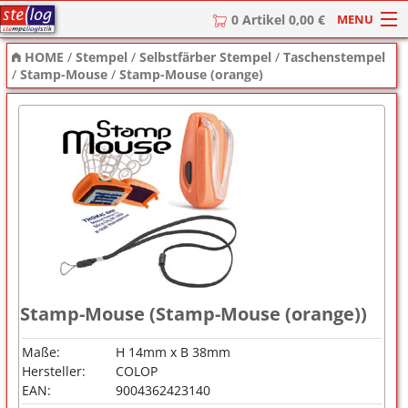
MENU
0 Artikel 0,00 €
HOME
/
Stempel
/
Selbstfärber Stempel
/
Taschenstempel
HOME
/
Stamp-Mouse
/
Stamp-Mouse (orange)
Stempel
Stempel-Textplatten
Stempelzubehör
Stamp-Mouse (Stamp-Mouse (orange))
Maße:
H 14mm x B 38mm
Hersteller:
COLOP
EAN:
9004362423140