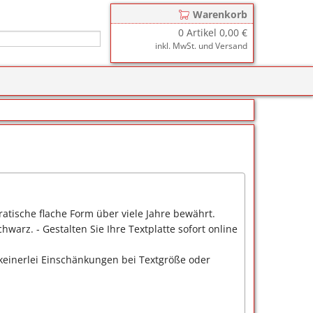
Warenkorb
0
Artikel
0,00 €
inkl. MwSt. und Versand
r
zkissen für COLOP Printer
y
tzkissen für COLOP Heavy Duty
stempelkissen
zkissen für TRODAT Printy
d III
stempelfarbe
zkissen für TRODAT Professional
er-Stempelkissen
ialstempelfarbe 196
atische flache Form über viele Jahre bewährt.
tempelfarbe
arz. - Gestalten Sie Ihre Textplatte sofort online
nier-Stempelfarbe
, keinerlei Einschänkungen bei Textgröße oder
-Farben
ialstempelfarbe 191