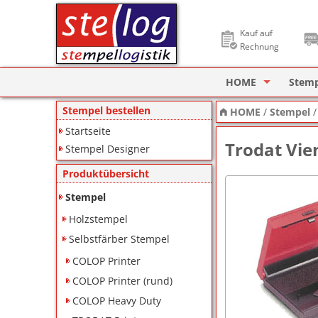
Kauf auf
Rechnung
HOME
Stem
Stempel Designer
Holzs
Stempel bestellen
HOME
/
Stempel
Startseite
ImageCard Design
Selbs
Trodat Vi
Stempel Designer
Datu
Produktübersicht
Lager
Stempel
Holzstempel
Pagin
Selbstfärber Stempel
Ziffe
COLOP Printer
Motiv
COLOP Printer (rund)
COLOP Heavy Duty
Deine