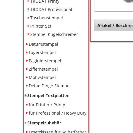
TRODAT Printy
TRODAT Professional
Taschenstempel
Artikel / Beschre
Printer Set
Stempel Kugelschreiber
Datumstempel
Lagerstempel
Paginierstempel
Ziffernstempel
Motivstempel
Deine Dinge Stempel
Stempel-Textplatten
für Printer / Printy
für Professional / Heavy Duty
Stempelzubehör
Ersatzkissen für Selbstfärber