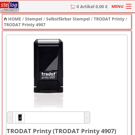
MENU
0 Artikel 0,00 €
HOME
/
Stempel
/
Selbstfärber Stempel
/
TRODAT Printy
/
HOME
TRODAT Printy 4907
Stempel
Stempel-Textplatten
Stempelzubehör
˂
˃
TRODAT Printy (TRODAT Printy 4907)