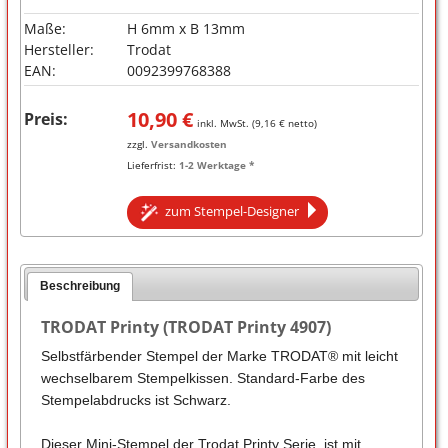
Maße:
H 6mm x B 13mm
Hersteller:
Trodat
EAN:
0092399768388
10,90
€
Preis:
inkl. MwSt. (
9,16
€ netto)
zzgl.
Versandkosten
Lieferfrist:
1-2 Werktage *
zum Stempel-Designer
Beschreibung
TRODAT Printy (TRODAT Printy 4907)
Selbstfärbender Stempel der Marke TRODAT® mit leicht
wechselbarem Stempelkissen. Standard-Farbe des
Stempelabdrucks ist Schwarz.
Dieser Mini-Stempel der Trodat Printy Serie, ist mit