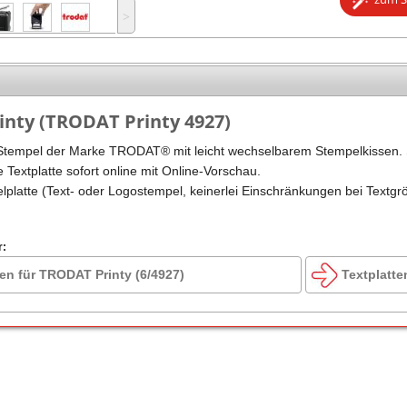
˃
Stempel Kugelschreiber
Taucherstempel
Geocaching-Stempel
Lehrerstempel
nty (TRODAT Printy 4927)
Kinderstempel
Stempel der Marke TRODAT® mit leicht wechselbarem Stempelkissen. 
e Textplatte sofort online mit Online-Vorschau.
elplatte (Text- oder Logostempel, keinerlei Einschränkungen bei Textgr
r:
en für TRODAT Printy (6/4927)
Textplatte