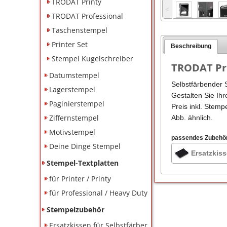
TRODAT Printy
˂
TRODAT Professional
Taschenstempel
Printer Set
Beschreibung
Stempel Kugelschreiber
TRODAT Pri
Datumstempel
Selbstfärbender 
Lagerstempel
Gestalten Sie Ihr
Paginierstempel
Preis inkl. Stemp
Ziffernstempel
Abb. ähnlich.
Motivstempel
passendes Zubehö
Deine Dinge Stempel
Ersatzkiss
Stempel-Textplatten
für Printer / Printy
für Professional / Heavy Duty
Stempelzubehör
Ersatzkissen für Selbstfärber