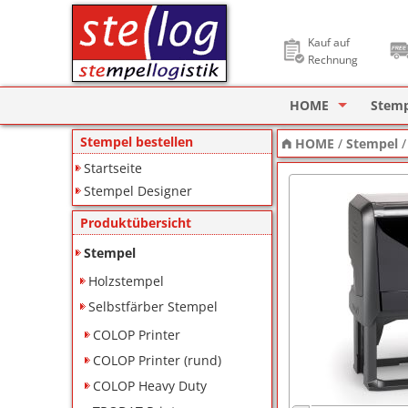
Kauf auf
Rechnung
HOME
Stem
Stempel Designer
Holzs
Stempel bestellen
HOME
/
Stempel
Startseite
ImageCard Design
Selbs
Stempel Designer
Datu
Produktübersicht
Lager
Stempel
Holzstempel
Pagin
Selbstfärber Stempel
Ziffe
COLOP Printer
Motiv
COLOP Printer (rund)
COLOP Heavy Duty
Deine