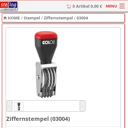
MENU
0 Artikel 0,00 €
HOME
/
Stempel
/
Ziffernstempel
/
03004
HOME
Stempel
Stempel-Textplatten
Stempelzubehör
˂
˃
Ziffernstempel (03004)