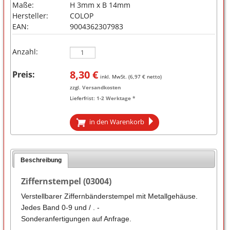
Maße:
H 3mm x B 14mm
Hersteller:
COLOP
EAN:
9004362307983
Anzahl:
8,30
€
Preis:
inkl. MwSt. (
6,97
€ netto)
zzgl.
Versandkosten
Lieferfrist:
1-2 Werktage *
in den Warenkorb
Beschreibung
Ziffernstempel (03004)
Verstellbarer Ziffernbänderstempel mit Metallgehäuse.
Jedes Band 0-9 und / . -
Sonderanfertigungen auf Anfrage.