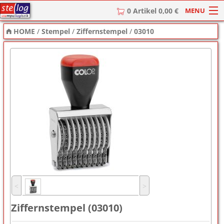
MENU
0 Artikel 0,00 €
HOME
/
Stempel
/
Ziffernstempel
/
03010
HOME
Stempel
Stempel-Textplatten
Stempelzubehör
˂
˃
Ziffernstempel (03010)