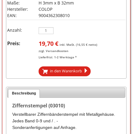
Maße:
H 3mm x B 32mm
Hersteller:
COLOP
EAN:
9004362308010
Anzahl:
19,70
€
Preis:
inkl. MwSt. (
16,55
€ netto)
zzgl.
Versandkosten
Lieferfrist:
1-2 Werktage *
in den Warenkorb
Beschreibung
Ziffernstempel (03010)
Verstellbarer Ziffernbänderstempel mit Metallgehäuse.
Jedes Band 0-9 und / . -
Sonderanfertigungen auf Anfrage.