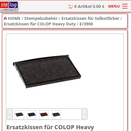
MENU
0 Artikel 0,00 €
HOME
/
Stempelzubehör
/
Ersatzkissen für Selbstfärber
/
HOME
Ersatzkissen für COLOP Heavy Duty
/
E/3900
Stempel
Stempel-Textplatten
Stempelzubehör
˂
˃
Ersatzkissen für COLOP Heavy