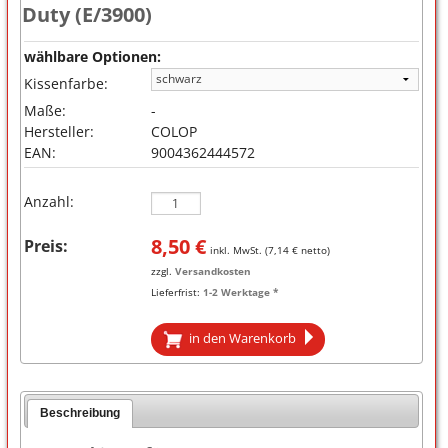
Duty (E/3900)
wählbare Optionen:
Kissenfarbe:
Maße:
-
Hersteller:
COLOP
EAN:
9004362444572
Anzahl:
8,50
€
Preis:
inkl. MwSt. (
7,14
€ netto)
zzgl.
Versandkosten
Lieferfrist:
1-2 Werktage *
in den Warenkorb
Beschreibung