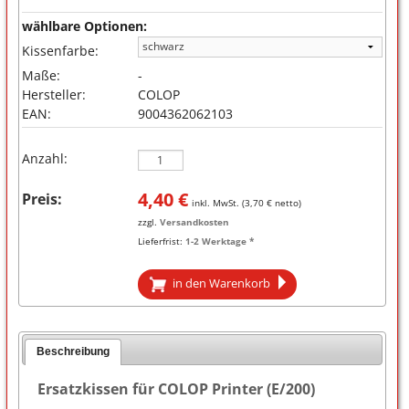
wählbare Optionen:
Kissenfarbe:
Maße:
-
Hersteller:
COLOP
EAN:
9004362062103
Anzahl:
4,40
€
Preis:
inkl. MwSt. (
3,70
€ netto)
zzgl.
Versandkosten
Lieferfrist:
1-2 Werktage *
in den Warenkorb
Beschreibung
Ersatzkissen für COLOP Printer (E/200)