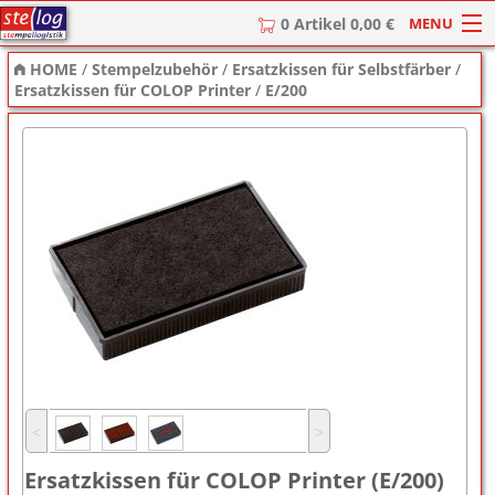
MENU
0 Artikel 0,00 €
HOME
/
Stempelzubehör
/
Ersatzkissen für Selbstfärber
/
HOME
Ersatzkissen für COLOP Printer
/
E/200
Stempel
Stempel-Textplatten
Stempelzubehör
˂
˃
Ersatzkissen für COLOP Printer (E/200)