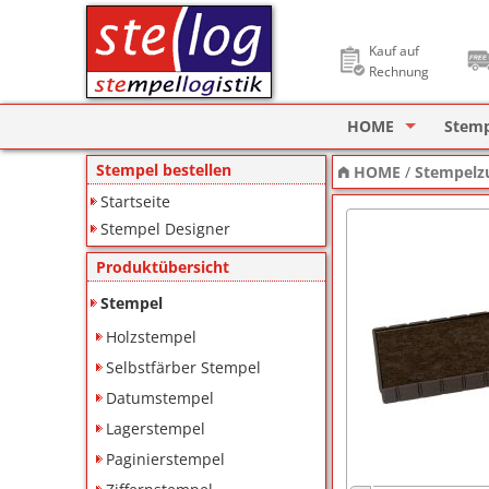
Kauf auf
Rechnung
HOME
Stem
Stempel Designer
Holzs
Stempel bestellen
HOME
/
Stempelz
Startseite
ImageCard Design
Selbs
Stempel Designer
Datu
Produktübersicht
Lager
Stempel
Holzstempel
Pagin
Selbstfärber Stempel
Ziffe
Datumstempel
Lagerstempel
Motiv
Paginierstempel
Deine