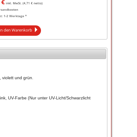
€
inkl. MwSt. (
4,71
€ netto)
rsandkosten
st:
1-2 Werktage *
in den Warenkorb
violett und grün.
ink, UV-Farbe (Nur unter UV-Licht/Schwarzlicht