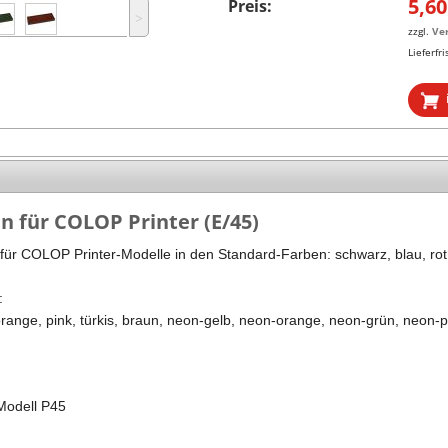
5,60
Preis:
˃
Stempel Kugelschreiber
Taucherstempel
zzgl.
Ve
Lieferfri
Geocaching-Stempel
Lehrerstempel
Kinderstempel
n für COLOP Printer (E/45)
ür COLOP Printer-Modelle in den Standard-Farben: schwarz, blau, rot, 
:
range, pink, türkis, braun, neon-gelb, neon-orange, neon-grün, neon-p
 Modell P45