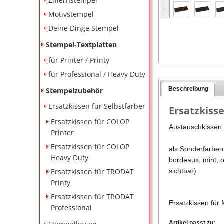
Ziffernstempel
˂
Motivstempel
Deine Dinge Stempel
Stempel-Textplatten
für Printer / Printy
für Professional / Heavy Duty
Beschreibung
Stempelzubehör
Ersatzkissen für Selbstfärber
Ersatzkisse
Ersatzkissen für COLOP
Austauschkissen f
Printer
Ersatzkissen für COLOP
als Sonderfarben
Heavy Duty
bordeaux, mint, o
Ersatzkissen für TRODAT
sichtbar)
Printy
Ersatzkissen für TRODAT
Ersatzkissen für
Professional
Artikel passt zu: