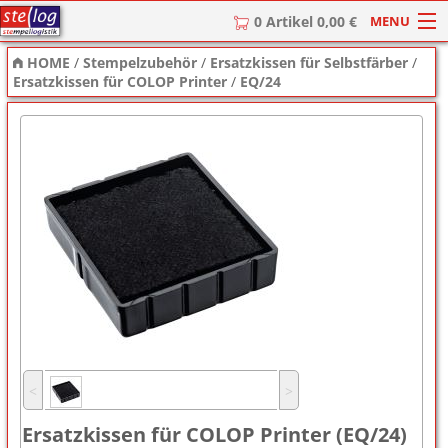
MENU
0 Artikel 0,00 €
HOME
/
Stempelzubehör
/
Ersatzkissen für Selbstfärber
/
HOME
Ersatzkissen für COLOP Printer
/
EQ/24
Stempel
Stempel-Textplatten
Stempelzubehör
˂
˃
Ersatzkissen für COLOP Printer (EQ/24)