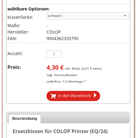
wählbare Optionen:
Kissenfarbe:
Maße:
-
Hersteller:
COLOP
EAN:
9004362335795
Anzahl:
4,30
€
Preis:
inkl. MwSt. (
3,61
€ netto)
zzgl.
Versandkosten
Lieferfrist:
1-2 Werktage *
in den Warenkorb
Beschreibung
Ersatzkissen für COLOP Printer (EQ/24)