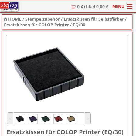
MENU
0 Artikel 0,00 €
HOME
/
Stempelzubehör
/
Ersatzkissen für Selbstfärber
/
HOME
Ersatzkissen für COLOP Printer
/
EQ/30
Stempel
Stempel-Textplatten
Stempelzubehör
˂
˃
Ersatzkissen für COLOP Printer (EQ/30)