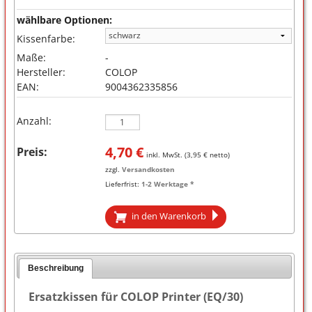
wählbare Optionen:
Kissenfarbe:
Maße:
-
Hersteller:
COLOP
EAN:
9004362335856
Anzahl:
4,70
€
Preis:
inkl. MwSt. (
3,95
€ netto)
zzgl.
Versandkosten
Lieferfrist:
1-2 Werktage *
in den Warenkorb
Beschreibung
Ersatzkissen für COLOP Printer (EQ/30)