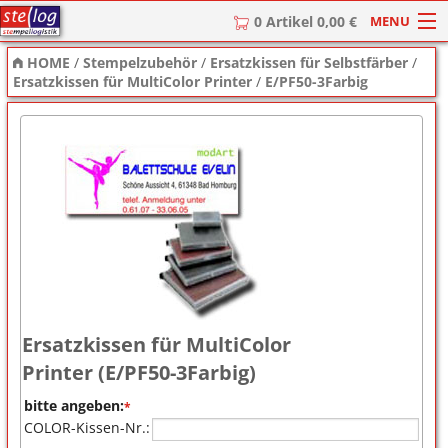
MENU
0 Artikel 0,00 €
HOME
/
Stempelzubehör
/
Ersatzkissen für Selbstfärber
/
HOME
Ersatzkissen für MultiColor Printer
/
E/PF50-3Farbig
Stempel
Stempel-Textplatten
Stempelzubehör
Ersatzkissen für MultiColor
Printer (E/PF50-3Farbig)
bitte angeben:
*
COLOR-Kissen-Nr.: