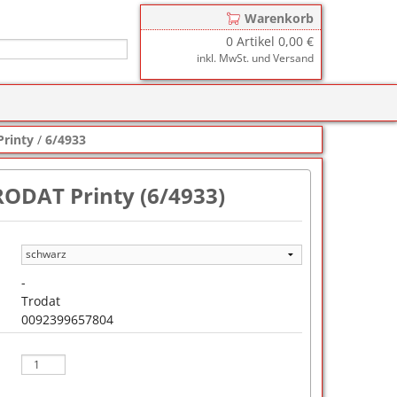
Warenkorb
0
Artikel
0,00 €
inkl. MwSt. und Versand
r
zkissen für COLOP Printer
Printy
/
6/4933
y
tzkissen für COLOP Heavy Duty
stempelkissen
RODAT Printy (6/4933)
zkissen für TRODAT Printy
d III
stempelfarbe
zkissen für TRODAT Professional
er-Stempelkissen
ialstempelfarbe 196
tempelfarbe
-
Trodat
nier-Stempelfarbe
0092399657804
-Farben
ialstempelfarbe 191