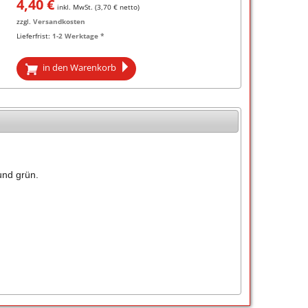
4,40
€
inkl. MwSt. (
3,70
€ netto)
zzgl.
Versandkosten
Lieferfrist:
1-2 Werktage *
in den Warenkorb
und grün.