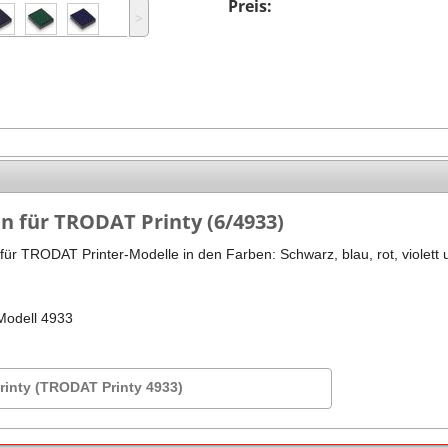
Preis:
˃
Stempel Kugelschreiber
Taucherstempel
Geocaching-Stempel
Lehrerstempel
Kinderstempel
en für TRODAT Printy (6/4933)
ür TRODAT Printer-Modelle in den Farben: Schwarz, blau, rot, violett 
 Modell 4933
inty (TRODAT Printy 4933)