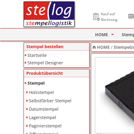
Kauf auf
Rechnung
HOME
Stem
Stempel Designer
Holzs
Stempel bestellen
HOME
/
Stempelz
Startseite
ImageCard Design
Selbs
Stempel Designer
Datu
Produktübersicht
Lager
Stempel
Holzstempel
Pagin
Selbstfärber Stempel
Ziffe
Datumstempel
Lagerstempel
Motiv
Paginierstempel
Deine