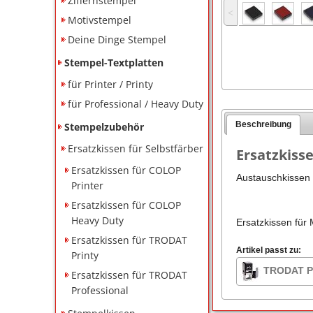
Ziffernstempel
˂
Motivstempel
Deine Dinge Stempel
Stempel-Textplatten
für Printer / Printy
für Professional / Heavy Duty
Beschreibung
Stempelzubehör
Ersatzkissen für Selbstfärber
Ersatzkiss
Ersatzkissen für COLOP
Austauschkissen f
Printer
Ersatzkissen für COLOP
Heavy Duty
Ersatzkissen für
Ersatzkissen für TRODAT
Artikel passt zu:
Printy
TRODAT Pr
Ersatzkissen für TRODAT
Professional