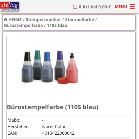
MENU
0 Artikel 0,00 €
HOME
/
Stempelzubehör
/
Stempelfarbe
/
HOME
Bürostempelfarbe
/
110S blau
Stempel
Stempel-Textplatten
Stempelzubehör
Bürostempelfarbe (110S blau)
Maße:
-
Hersteller:
Noris-Color
EAN:
4013422000042