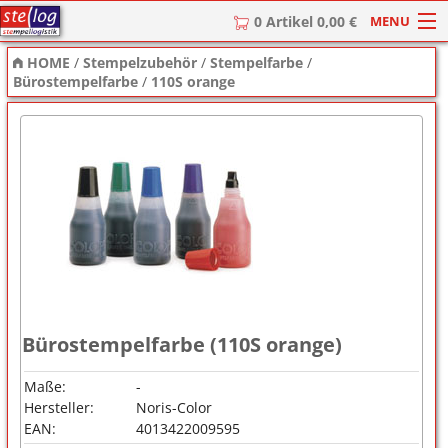
MENU
0 Artikel 0,00 €
HOME
/
Stempelzubehör
/
Stempelfarbe
/
HOME
Bürostempelfarbe
/
110S orange
Stempel
Stempel-Textplatten
Stempelzubehör
Bürostempelfarbe (110S orange)
Maße:
-
Hersteller:
Noris-Color
EAN:
4013422009595