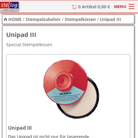
MENU
0 Artikel 0,00 €
HOME
/
Stempelzubehör
/
Stempelkissen
/
Unipad III
HOME
Unipad III
Stempel
Spezial-Stempelkissen
Stempel-Textplatten
Stempelzubehör
Unipad III
Das Unipad ist nicht nur für lasierende,