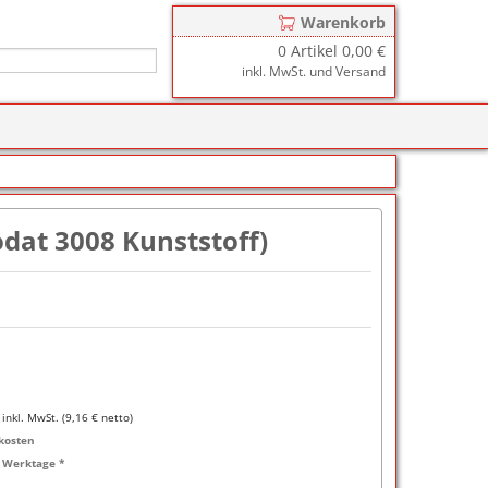
Warenkorb
0
Artikel
0,00 €
inkl. MwSt. und Versand
r
zkissen für COLOP Printer
y
tzkissen für COLOP Heavy Duty
stempelkissen
odat 3008 Kunststoff)
zkissen für TRODAT Printy
d III
stempelfarbe
zkissen für TRODAT Professional
er-Stempelkissen
ialstempelfarbe 196
tempelfarbe
nier-Stempelfarbe
inkl. MwSt. (
9,16
€ netto)
-Farben
kosten
2 Werktage *
ialstempelfarbe 191