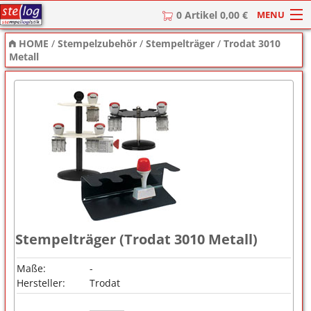
MENU
0 Artikel 0,00 €
HOME
/
Stempelzubehör
/
Stempelträger
/
Trodat 3010
HOME
Metall
Stempel
Stempel-Textplatten
Stempelzubehör
Stempelträger (Trodat 3010 Metall)
Maße:
-
Hersteller:
Trodat