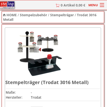
MENU
0 Artikel 0,00 €
HOME
/
Stempelzubehör
/
Stempelträger
/
Trodat 3016
HOME
Metall
Stempel
Stempel-Textplatten
Stempelzubehör
Stempelträger (Trodat 3016 Metall)
Maße:
-
Hersteller:
Trodat